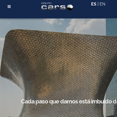
ES
|
EN
Cada paso que damos está imbuido de 